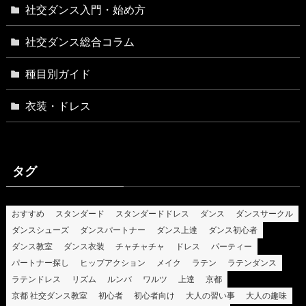
社交ダンス入門・始め方
社交ダンス総合コラム
種目別ガイド
衣装・ドレス
タグ
おすすめ
スタンダード
スタンダードドレス
ダンス
ダンスサークル
ダンスシューズ
ダンスパートナー
ダンス上達
ダンス初心者
ダンス教室
ダンス衣装
チャチャチャ
ドレス
パーティー
パートナー探し
ヒップアクション
メイク
ラテン
ラテンダンス
ラテンドレス
リズム
ルンバ
ワルツ
上達
京都
京都 社交ダンス教室
初心者
初心者向け
大人の習い事
大人の趣味