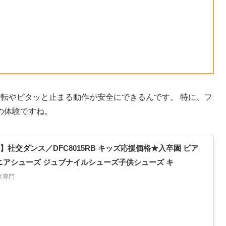
転やピタッと止まる動作が安全にできるんです。 特に、フ
の体験ですね。
ン】社交ダンス／DFC8015RB キッズ応援価格★入卒園 ピア
ニアシューズ ジュブナイルシューズ子供シューズ キ
ズ専門