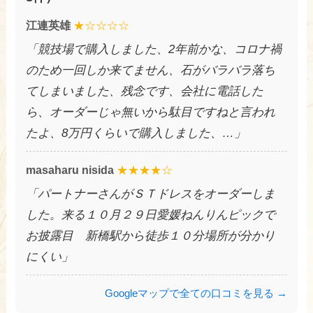
江連英雄
★☆☆☆☆
「競技場で購入しました、2年前かな、コロナ禍
のため一回しか来てません、石がバラバラ落ち
てしまいました、残念です、会社に電話した
ら、オーダーじゃ無いから駄目ですねと言われ
たよ、8万円くらいで購入しました、…」
masaharu nisida
★★★★☆
「パートナーさんがＳＴドレスをオーダーしま
した。来る１０月２９日愛媛ねんりんピックで
お披露目 新橋駅から徒歩１０分場所が分かり
にくい」
Googleマップで全ての口コミを見る →