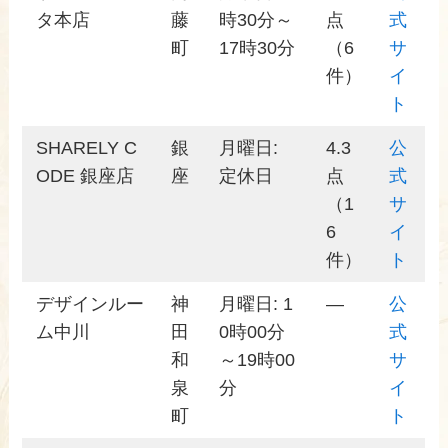
タ本店
藤
時30分～
点
式
町
17時30分
（6
サ
件）
イ
ト
SHARELY C
銀
月曜日:
4.3
公
ODE 銀座店
座
定休日
点
式
（1
サ
6
イ
件）
ト
デザインルー
神
月曜日: 1
—
公
ム中川
田
0時00分
式
和
～19時00
サ
泉
分
イ
町
ト