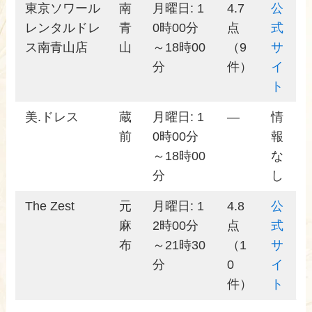
東京ソワール
南
月曜日: 1
4.7
公
レンタルドレ
青
0時00分
点
式
ス南青山店
山
～18時00
（9
サ
分
件）
イ
ト
美.ドレス
蔵
月曜日: 1
—
情
前
0時00分
報
～18時00
な
分
し
The Zest
元
月曜日: 1
4.8
公
麻
2時00分
点
式
布
～21時30
（1
サ
分
0
イ
件）
ト