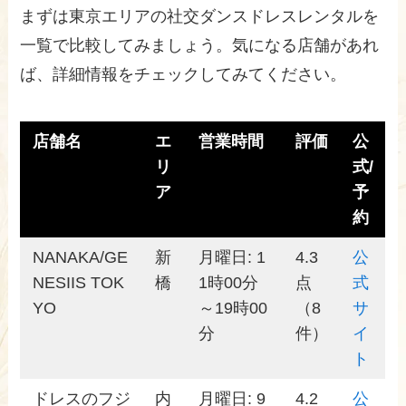
まずは東京エリアの社交ダンスドレスレンタルを
一覧で比較してみましょう。気になる店舗があれ
ば、詳細情報をチェックしてみてください。
店舗名
エ
営業時間
評価
公
リ
式/
ア
予
約
NANAKA/GE
新
月曜日: 1
4.3
公
NESIIS TOK
橋
1時00分
点
式
YO
～19時00
（8
サ
分
件）
イ
ト
ドレスのフジ
内
月曜日: 9
4.2
公