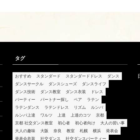
タグ
おすすめ
スタンダード
スタンダードドレス
ダンス
ダンスサークル
ダンスシューズ
ダンスライフ
ダンス技術
ダンス教室
ダンス衣装
ドレス
パーティー
パートナー探し
ペア
ラテン
ラテンダンス
ラテンドレス
リズム
ルンバ
ルンバ上達
ワルツ
上達
上達のコツ
京都
京都 社交ダンス教室
初心者
初心者向け
大人の習い事
大人の趣味
大阪
奈良
教室
札幌
横浜
発表会
発表会衣装
社交ダンス
社交ダンスパーティー